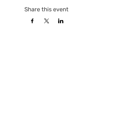
Share this event
© Sicherheitspolitisches Forum St. Gallen 2025 |
All Rights Reserved
QUICK LINKS
Events