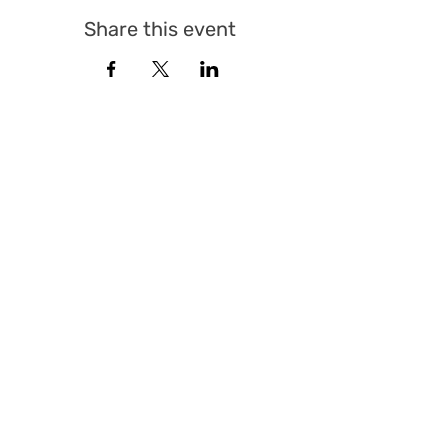
Share this event
© Sicherheitspolitisches Forum St. Gallen 2025 |
All Rights Reserved
QUICK LINKS
Events